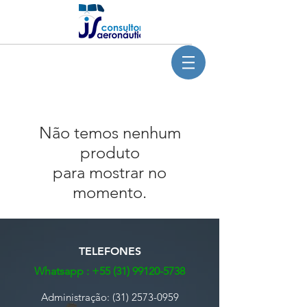
Não temos nenhum
produto
para mostrar no
momento.
TELEFONES
Whatsapp :
+55 (31) 99120-5738
Administração:
(31) 2573-0959