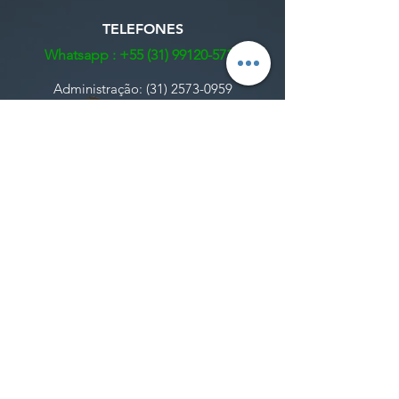
TELEFONES
Whatsapp :
+55 (31) 99120-5738
Administração:
(31) 2573-0959
E-MAILS
Informações gerais:
contato@jsaeronautica.com.br
Envio de documentação de cursos AVSEC:
​avsec@jsaeronautica.com.br
Informações de cursos e propostas
comerciais:
comercial@jsaeronautica.com.br
Rua Líder 43,
JS Consultoria Aeronáutica Ltda. -
Aeroporto
, Belo Horizonte, MG
31270-480