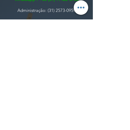
Administração:
(31) 2573-0959
E-MAILS
Informações gerais:
contato@jsaeronautica.com.br
Envio de documentação de cursos AVSEC:
​avsec@jsaeronautica.com.br
Informações de cursos e propostas
comerciais:
comercial@jsaeronautica.com.br
Rua Líder 43,
JS Consultoria Aeronáutica Ltda. -
Aeroporto
, Belo Horizonte, MG
31270-480
CNPJ:
05.892.896
/0001-84