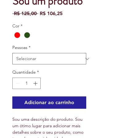
Sou um produto
Preço
Preço
 R$ 125,00 
R$ 106,25
normal
promocional
Cor
*
Pessoas
*
Quantidade
*
Adicionar ao carrinho
Sou uma descrição do produto. Sou 
um ótimo lugar para adicionar mais 
detalhes sobre o seu produto, como 