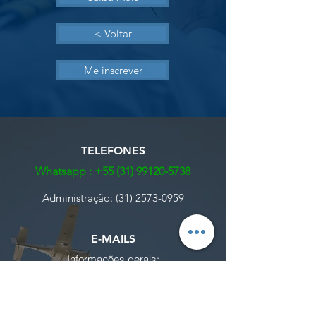
< Voltar
Me inscrever
TELEFONES
Whatsapp :
+55 (31) 99120-5738
Administração:
(31) 2573-0959
E-MAILS
Informações gerais:
contato@jsaeronautica.com.br
Envio de documentação de cursos AVSEC:
​avsec@jsaeronautica.com.br